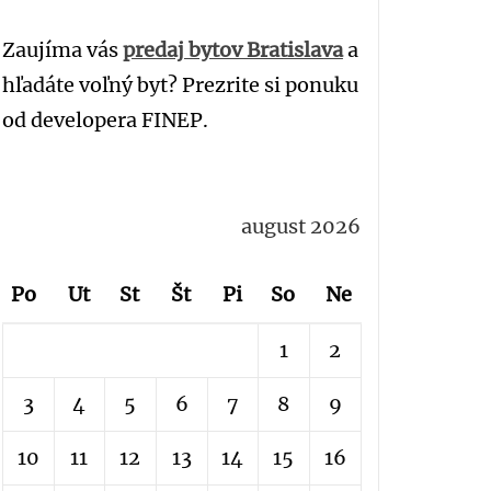
Zaujíma vás
predaj bytov Bratislava
a
hľadáte voľný byt? Prezrite si ponuku
od developera FINEP.
august 2026
Po
Ut
St
Št
Pi
So
Ne
1
2
3
4
5
6
7
8
9
10
11
12
13
14
15
16