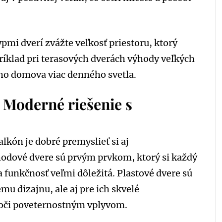
mi dverí zvážte veľkosť priestoru, ktorý
apríklad pri terasových dverách výhody veľkých
šho domova viac denného svetla.
 Moderné riešenie s
lkón je dobré premyslieť si aj
hodové dvere sú prvým prvkom, ktorý si každý
a funkčnosť veľmi dôležitá. Plastové dvere sú
 dizajnu, ale aj pre ich skvelé
 voči poveternostným vplyvom.