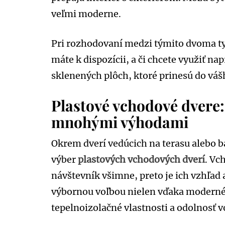
veľmi moderne.
Pri rozhodovaní medzi týmito dvoma typ
máte k dispozícii, a či chcete využiť n
sklenených plôch, ktoré prinesú do vá
Plastové vchodové dvere:
mnohými výhodami
Okrem dverí vedúcich na terasu alebo ba
výber
plastových vchodových dverí
. Vc
návštevník všimne, preto je ich vzhľad 
výbornou voľbou nielen vďaka modernému
tepelnoizolačné vlastnosti a odolnosť