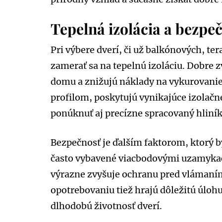
Tepelná izolácia a bezpeč
Pri výbere dverí, či už balkónových, te
zamerať sa na tepelnú izoláciu. Dobre 
domu a znižujú náklady na vykurovani
profilom, poskytujú vynikajúce izolačn
ponúknuť aj precízne spracovaný hliník
Bezpečnosť je ďalším faktorom, ktorý b
často vybavené viacbodovými uzamyka
výrazne zvyšuje ochranu pred vlámaním
opotrebovaniu tiež hrajú dôležitú úlohu
dlhodobú životnosť dverí.