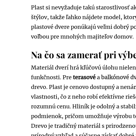
Plast si nevyžaduje takú starostlivosť ak
štýlov, takže ľahko nájdete model, ktor
plastové dvere ponúkajú veľmi dobrý po
voľbou pre mnohých majiteľov domov.
Na čo sa zamerať pri výb
Materiál dverí hrá kľúčovú úlohu nielen 
funkčnosti. Pre
terasové
a
balkónové d
drevo. Plast je cenovo dostupný a nená
vlastnosti, čo z neho robí efektívne rieš
rozumnú cenu. Hliník je odolný a stabi
podmienok, pričom umožňuje výrobu te
Drevo je tradičný materiál s prirodzen
prírodný vzhľad a súčasne získať dobré 