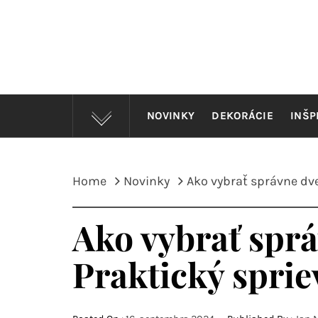
Skip
to
content
M
NOVINKY
DEKORÁCIE
INŠP
Home
Novinky
Ako vybrať správne dve
Ako vybrať sprá
Praktický spri