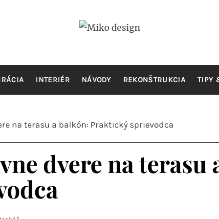
IKO DESI
Novinky, tipy a inšpirácie pre bývaní
IRÁCIA
INTERIÉR
NÁVODY
REKONŠTRUKCIA
TIPY 
re na terasu a balkón: Praktický sprievodca
vne dvere na terasu 
evodca