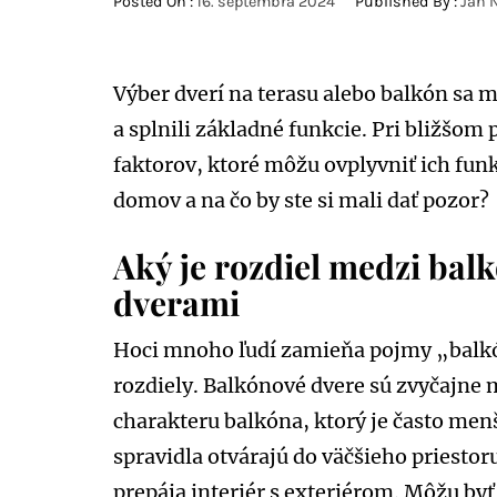
Posted On :
16. septembra 2024
Published By :
Jan 
Výber dverí na terasu alebo balkón sa m
a splnili základné funkcie. Pri bližšom p
faktorov, ktoré môžu ovplyvniť ich funk
domov a na čo by ste si mali dať pozor?
Aký je rozdiel medzi bal
dverami
Hoci mnoho ľudí zamieňa pojmy „balkó
rozdiely. Balkónové dvere sú zvyčajne
charakteru balkóna, ktorý je často me
spravidla otvárajú do väčšieho priestor
prepája interiér s exteriérom. Môžu byť 