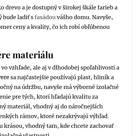
o drevo a je dostupný v širokej škále farieb a
ý bude ladiť s
fasádou
vášho domu. Navyše,
mer ceny a kvality, čo ich robí obľúbenou
ere materiálu
vo vzhľade, ale aj v dlhodobej spoľahlivosti a
vere
sa najčastejšie používajú plast, hliník a
ročný na údržbu, navyše má výborné izolačné
enie pre tých, ktorí hľadajú kvalitu za
lný materiál, vhodný aj do náročnejších
nkých rámov, ktoré nezakrývajú výhľad.
ou krásou, vhodný tam, kde chcete zachovať
izolačné vlastnosti.