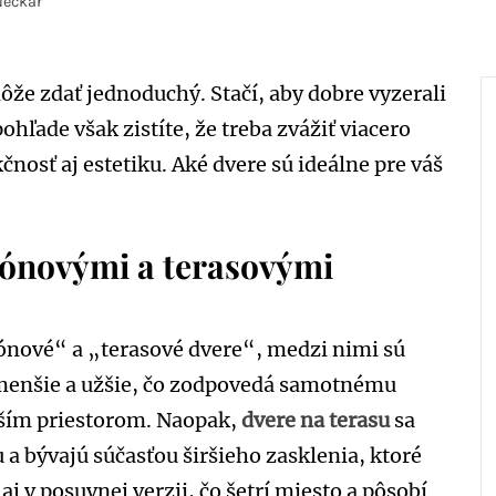
Neckář
ôže zdať jednoduchý. Stačí, aby dobre vyzerali
ohľade však zistíte, že treba zvážiť viacero
čnosť aj estetiku. Aké dvere sú ideálne pre váš
kónovými a terasovými
nové“ a „terasové dvere“, medzi nimi sú
 menšie a užšie, čo zodpovedá samotnému
nším priestorom. Naopak,
dvere na terasu
sa
u a bývajú súčasťou širšieho zasklenia, ktoré
aj v posuvnej verzii, čo šetrí miesto a pôsobí