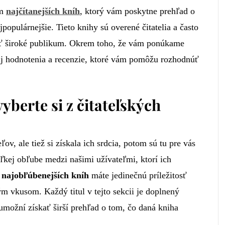
am
najčítanejších kníh
, ktorý vám poskytne prehľad o
jpopulárnejšie. Tieto knihy sú overené čitatelia a často
ať široké publikum. Okrem toho, že vám ponúkame
 aj hodnotenia a recenzie, ktoré vám pomôžu rozhodnúť
yberte si z čitateľských
v, ale tiež si získala ich srdcia, potom sú tu pre vás
veľkej obľube medzi našimi užívateľmi, ktorí ich
m
najobľúbenejších kníh
máte jedinečnú príležitosť
ým vkusom. Každý titul v tejto sekcii je doplnený
umožní získať širší prehľad o tom, čo daná kniha