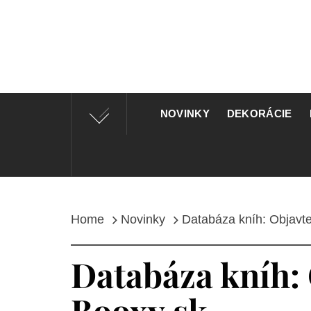
Skip
to
content
M
NOVINKY
DEKORÁCIE
Home
Novinky
Databáza kníh: Objavte 
Databáza kníh: 
Booxy.sk