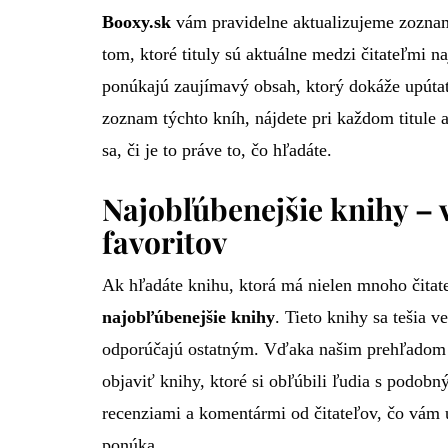
Booxy.sk
vám pravidelne aktualizujeme zozn
tom, ktoré tituly sú aktuálne medzi čitateľmi na
ponúkajú zaujímavý obsah, ktorý dokáže upút
zoznam týchto kníh, nájdete pri každom titule
sa, či je to práve to, čo hľadáte.
Najobľúbenejšie knihy – v
favoritov
Ak hľadáte knihu, ktorá má nielen mnoho čitateľo
najobľúbenejšie knihy
. Tieto knihy sa tešia 
odporúčajú ostatným. Vďaka našim prehľado
objaviť knihy, ktoré si obľúbili ľudia s podobn
recenziami a komentármi od čitateľov, čo vám 
ponúka.