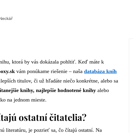
Neckář
nihu, ktorá by vás dokázala pohltiť. Keď máte k
oxy.sk
vám ponúkame riešenie – naša
databáz
a
kn
í
h
lepších titulov, či už hľadáte niečo konkrétne, alebo sa
ítanejšie knihy, najlepšie hodnotené knihy
alebo
tko na jednom mieste.
tajú ostatní čitatelia?
 literatúru, je pozrieť sa, čo čítajú ostatní. Na