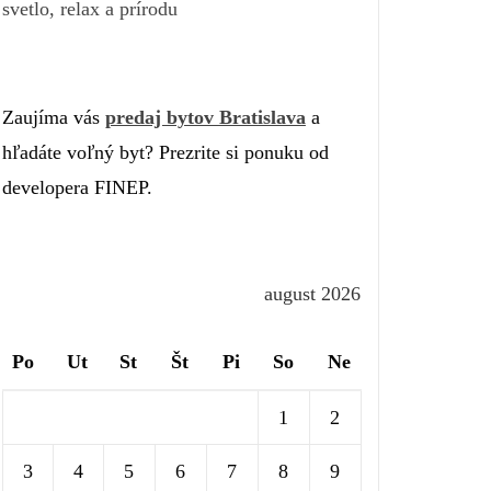
svetlo, relax a prírodu
Zaujíma vás
predaj bytov Bratislava
a
hľadáte voľný byt? Prezrite si ponuku od
developera FINEP.
august 2026
Po
Ut
St
Št
Pi
So
Ne
1
2
3
4
5
6
7
8
9