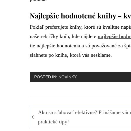
Najlepšie hodnotené knihy – kv
Pokiaľ preferujete knihy, ktoré sú kvalitne na
naše rebríčky kníh, kde nájdete
najlepšie hodn
tie najlepšie hodnotenia a sú považované za šp
siahnete po knihe, ktorá vás nesklame.
POSTED IN:
NOVINKY
Navigácia
Ako sa sťahovať efektívne? Prinášame vám
v
praktické tipy!
článku