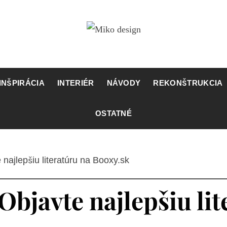
IKO DESI
Novinky, tipy a inšpirácie pre bývaní
INŠPIRÁCIA
INTERIÉR
NÁVODY
REKONŠTRUKCIA
OSTATNÉ
najlepšiu literatúru na Booxy.sk
Objavte najlepšiu lit