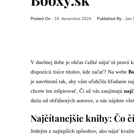
Posted On :
18. decembra 2024
Published By :
Jan 
V dnešnej dobe je občas ťažké nájsť tú pravú k
dispozícii tisíce titulov, kde začať? Na webe
Bo
je navrhnutá tak, aby vám uľahčila hľadanie naj
chcete len inšpirovať. Či už vás zaujímajú
najč
diela od obľúbených autorov, u nás nájdete vše
Najčítanejšie knihy: Čo čí
Jedným z najlepších spôsobov, ako nájsť kvalitnú