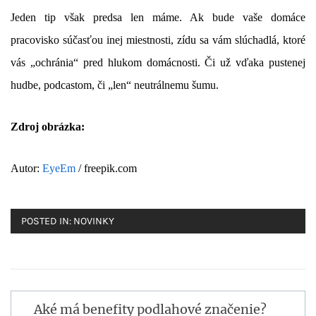
Jeden tip však predsa len máme. Ak bude vaš
e
domác
e
pracovisko
súčasťou inej miestnosti, zídu sa vám slúchadlá, ktoré
vás „ochránia“ pred hlukom
domácnosti.
Či už vďaka pustenej
hudbe, podcastom, či „len“ neutrálnemu šumu.
Zdroj obrázka:
Autor:
EyeEm
/ freepik.com
POSTED IN:
NOVINKY
Navigácia
Aké má benefity podlahové značenie?