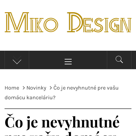
Skip
to
content
MIKO DESIGN
Novinky, tipy a inšpirácie pre bývaní
Primary
Menu
Home
Novinky
Čo je nevyhnutné pre vašu
domácu kanceláriu?
Čo je nevyhnutné