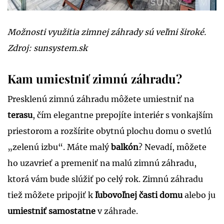
Možnosti využitia zimnej záhrady sú veľmi široké.
Zdroj: sunsystem.sk
Kam umiestniť zimnú záhradu?
Presklenú zimnú záhradu môžete umiestniť na
terasu
, čím elegantne prepojíte interiér s vonkajším
priestorom a rozšírite obytnú plochu domu o svetlú
„zelenú izbu“. Máte malý
balkón
? Nevadí, môžete
ho uzavrieť a premeniť na malú zimnú záhradu,
ktorá vám bude slúžiť po celý rok. Zimnú záhradu
tiež môžete pripojiť k
ľubovoľnej časti domu
alebo ju
umiestniť samostatne
v záhrade.