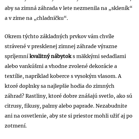
aby sa zimná záhrada v lete nezmenila na „skleník“
a v zime na „chladničku“.
Okrem týchto základných prvkov vám chvíle
strávené v presklenej zimnej záhrade výrazne
spríjemní
kvalitný nábytok
s mäkkými sedadlami
alebo vankúšmi a vhodne zvolené dekorácie a
textílie, napríklad koberce s vysokým vlasom. A
ktoré doplnky sa najlepšie hodia do zimných
záhrad? Rastliny, ktoré dobre znášajú svetlo, ako sú
citrusy, fikusy, palmy alebo paprade. Nezabudnite
ani na osvetlenie, aby ste si priestor mohli užiť aj po
zotmení.