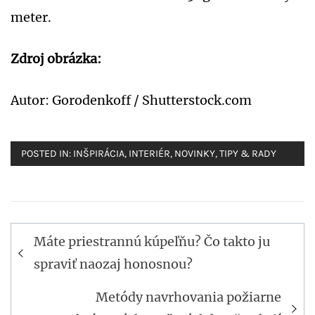
meter.
Zdroj obrázka:
Autor: Gorodenkoff / Shutterstock.com
POSTED IN:
INŠPIRÁCIA
,
INTERIÉR
,
NOVINKY
,
TIPY & RADY
Navigácia
Máte priestrannú kúpeľňu? Čo takto ju
v
spraviť naozaj honosnou?
článku
Metódy navrhovania požiarne