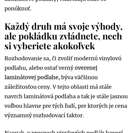
ponúknuť.
Každý druh má svoje výhody,
ale pokládku zvládnete, nech
si vyberiete akokoľvek
Rozhodovanie sa, či zvoliť modernú vinylovú
podlahu, alebo ostať verný
overenej
laminátovej podlahe
, býva väčšinou
záležitosťou ceny. V tejto oblasti má stále
navrch laminátová podlaha a tak je stále jasnou
voľbou hlavne pre tých ľudí, pre ktorých je cena
významný rozhodovací faktor.
Naopak, v prospech vinylových podláh hovorí