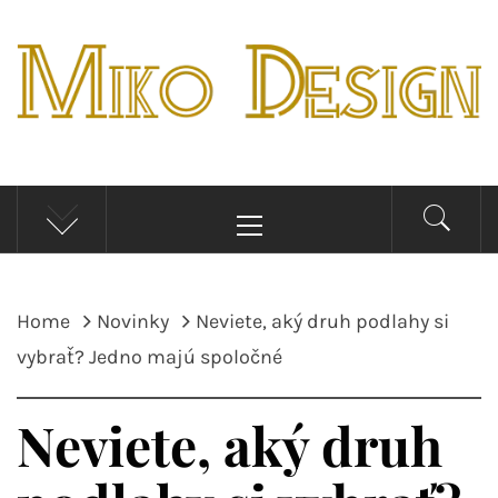
Skip
to
content
MIKO DESIGN
Novinky, tipy a inšpirácie pre bývaní
Primary
Menu
Home
Novinky
Neviete, aký druh podlahy si
vybrať? Jedno majú spoločné
Neviete, aký druh