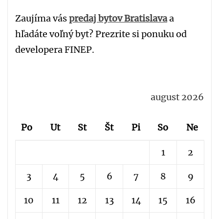
Zaujíma vás
predaj bytov Bratislava
a
hľadáte voľný byt? Prezrite si ponuku od
developera FINEP.
august 2026
Po
Ut
St
Št
Pi
So
Ne
1
2
3
4
5
6
7
8
9
10
11
12
13
14
15
16