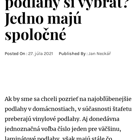
podlahy si vybrať?
Jedno majú
spoločné
Posted On :
27. júla 2021
Published By :
Jan Neckář
Ak by sme sa chceli pozrieť na najobľúbenejšie
podlahy v domácnostiach, v súčasnosti štafetu
preberajú vinylové podlahy. Aj donedávna
jednoznačná voľba číslo jeden pre väčšinu,
laminátové podlahy, však majú stále čo