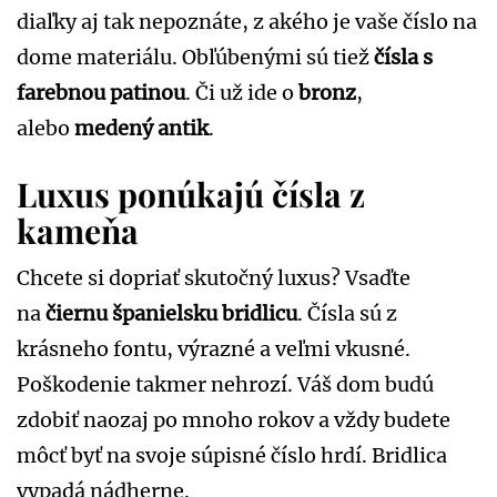
diaľky aj tak nepoznáte, z akého je vaše číslo na
dome materiálu. Obľúbenými sú tiež
čísla s
farebnou patinou
. Či už ide o
bronz
,
alebo
medený antik
.
Luxus ponúkajú čísla z
kameňa
Chcete si dopriať skutočný luxus? Vsaďte
na
čiernu španielsku bridlicu
. Čísla sú z
krásneho fontu, výrazné a veľmi vkusné.
Poškodenie takmer nehrozí. Váš dom budú
zdobiť naozaj po mnoho rokov a vždy budete
môcť byť na svoje súpisné číslo hrdí. Bridlica
vypadá nádherne.