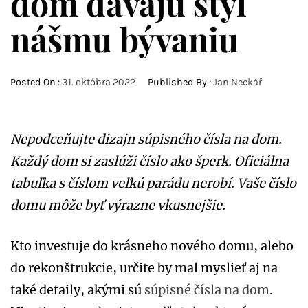
dom dávajú štýl
nášmu bývaniu
Posted On :
31. októbra 2022
Published By :
Jan Neckář
Nepodceňujte dizajn súpisného čísla na dom.
Každý dom si zaslúži číslo ako šperk. Oficiálna
tabuľka s číslom veľkú parádu nerobí. Vaše číslo
domu môže byť výrazne vkusnejšie.
Kto investuje do krásneho nového domu, alebo
do rekonštrukcie, určite by mal myslieť aj na
také detaily, akými sú
súpisné čísla na dom
.