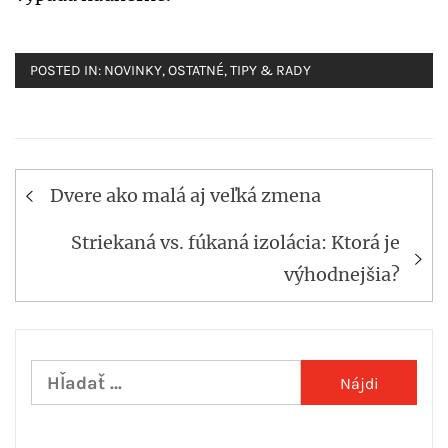
POSTED IN:
NOVINKY
,
OSTATNÉ
,
TIPY & RADY
Navigácia
Dvere ako malá aj veľká zmena
v
článku
Striekaná vs. fúkaná izolácia: Ktorá je
výhodnejšia?
Hľadať: