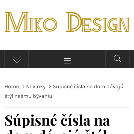
Skip
to
content
MIKO DESIGN
Novinky, tipy a inšpirácie pre bývaní
Primary
Menu
Home
Novinky
Súpisné čísla na dom dávajú
štýl nášmu bývaniu
Súpisné čísla na