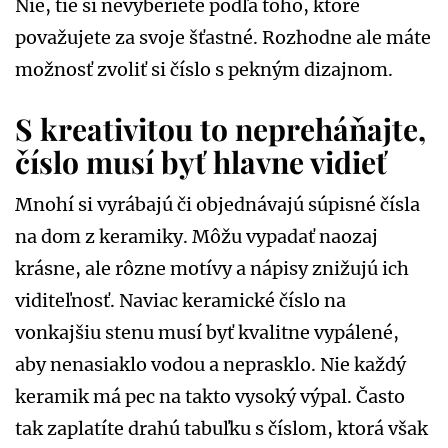
Nie, tie si nevyberiete podľa toho, ktoré
považujete za svoje šťastné. Rozhodne ale máte
možnosť zvoliť si číslo s pekným dizajnom.
S kreativitou to nepreháňajte,
číslo musí byť hlavne vidieť
Mnohí si vyrábajú či objednávajú súpisné čísla
na dom z keramiky. Môžu vypadať naozaj
krásne, ale rôzne motívy a nápisy znižujú ich
viditeľnosť. Naviac keramické číslo na
vonkajšiu stenu musí byť kvalitne vypálené,
aby nenasiaklo vodou a neprasklo. Nie každý
keramik má pec na takto vysoký výpal. Často
tak zaplatíte drahú tabuľku s číslom, ktorá však